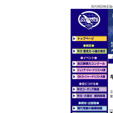
現代用語検定協
立
業