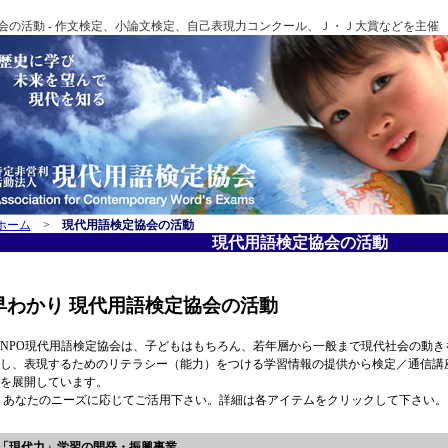
会の活動 - 作文検定、小論文検定、自己表現力コンクール、Ｊ・Ｊ大賞などを主催
ホーム
>
現代用語検定協会の活動
現代用語検定協会の活動
早わかり 現代用語検定協会の活動
NPO現代用語検定協会は、子どもはもちろん、若年層から一般まで現代社会の動き
し、表現するためのリテラシー（能力）をつける学習情報の提供から検定／通信講
を展開しています。
あなたのニーズに応じてご活用下さい。詳細は各アイテムをクリックして下さい。
■「現代力」学習の開発・振興事業