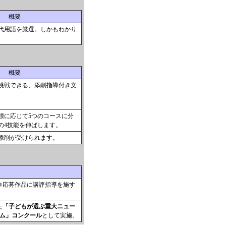
概要
代用語を厳選。しかもわかり
概要
挑戦できる、添削指導付き文
標に応じて5つのコースに分
の4技能を伸ばします。
添削が受けられます。
全応募作品に講評指導を施す
た
「子どもが選ぶ重大ニュー
ラム」コンクール
として実施。