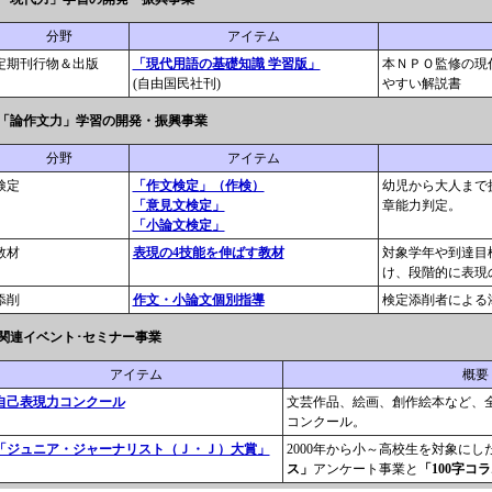
分野
アイテム
定期刊行物＆出版
「現代用語の基礎知識 学習版」
本ＮＰＯ監修の現
(自由国民社刊)
やすい解説書
■「論作文力」学習の開発・振興事業
分野
アイテム
検定
「作文検定」（作検）
幼児から大人まで
「意見文検定」
章能力判定。
「小論文検定」
教材
表現の4技能を伸ばす教材
対象学年や到達目
け、段階的に表現
添削
作文・小論文個別指導
検定添削者による
■関連イベント･セミナー事業
アイテム
概要
自己表現力コンクール
文芸作品、絵画、創作絵本など、
コンクール。
「ジュニア・ジャーナリスト（Ｊ・Ｊ）大賞」
2000年から小～高校生を対象にし
ス」
アンケート事業と
「100字コ