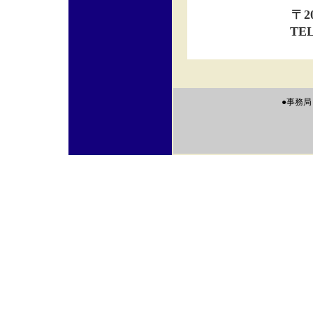
〒2
TEL
●事
〒20
TEL.