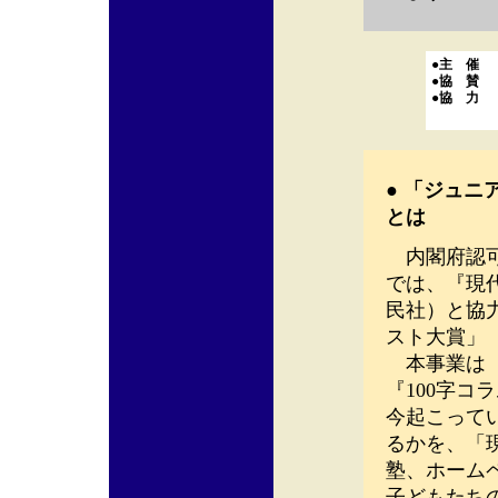
●主 催
●協 賛
●協 力
● 「ジュ
とは
内閣府認可
では、『現
民社）と協力
スト大賞」
本事業は『
『100字
今起こって
るかを、「
塾、ホーム
子どもたち