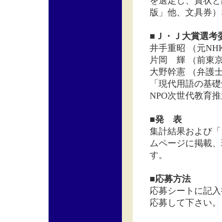
を選定し、賞状と
版」他、文具券）
■Ｊ・Ｊ大賞選考
井手重昭 （元N
片岡 輝 （前東
大野幹憲 （弁護
「現代用語の基礎
NPO次世代教育
■発 表
集計結果および「
ムページに掲載、
す。
■応募方法
応募シートに記入
応募して下さい。