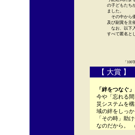
の子どもたち
ました。
その中から優
及び副賞を主
なお、以下入
すべて匿名と
「10
【 大賞 】
「絆をつなぐ」
今や「忘れる間
災システムを構
域の絆をしっ
「その時」助け
なのだから。 