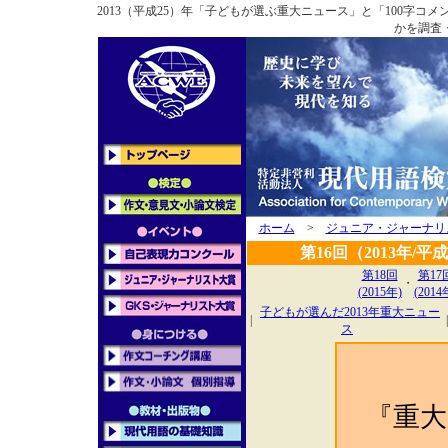
2013（平成25）年「子どもが選ぶ重大ニュース」と「100字
かを調査
ホーム
>
ジュニア・ジャーナリ
第16回（2013年
第18回
第17
・
(2015年)
(2014
子どもが選んだ2013年重大ニュー
|
|
ス
『重大