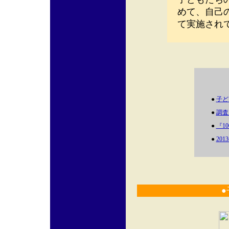
めて、自己
て実施され
●
子ど
●
調査
●
『1
●
20
●