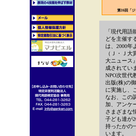
第16回「
「現代用語
どを主催す
は、2000
（Ｊ・Ｊ大
大ニュース
成されてい
NPO次世代
出版(株)の御
に実施し、
なお、この調
加、アンケ
さまざまな
子ども達が2
持ったかの
います。