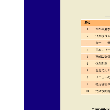
順位
１
2020年
２
消費税８
３
富士山、
４
日本シリ
５
宮崎駿監
６
体罰問題
７
台風で大
８
メニュー
９
特定秘密
10
汚染水問